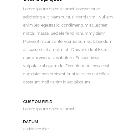
Lorem ipsum dolor sit amet, consectetuer
adipiscing elit. Nam cursus. Morbi ut mi. Nullam
enim leo, egestas id, condimentum at, laoreet
mattis, massa. Sed eleifend nonummy diam.
Praesent mauris ante, elementum et, bibendum
at, posuere sit amet, nibh. Duis tincidunt lectus
quis dui viverra vestibulum. Suspendisse
vulputate aliquam dui.Excepteur sint occaecat
cupidatat non proident, sunt in culpa qui officia
deserunt mollit anim id est laborum
CUSTOM FIELD
Lorem ipsum dolor sit amet
DATUM
20 November