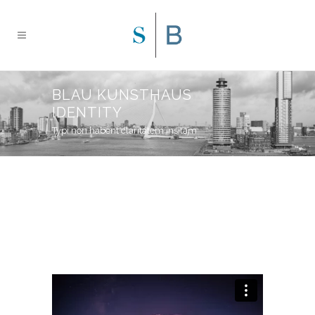
BLAU KUNSTHAUS
IDENTITY
Typi non habent claritatem insitam