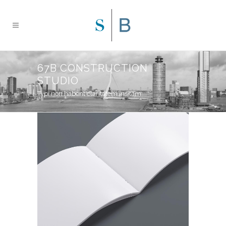
67B CONSTRUCTION
STUDIO
Typi non habent claritatem insitam