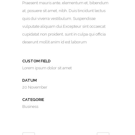
Praesent mauris ante, elementum et, bibendum
at, posuere sit amet, nibh. Duis tincidunt lectus
quis dui viverra vestibulum. Suspendisse
vulputate aliquam dui.Excepteur sint occaecat
cupidatat non proident, sunt in culpa qui officia
deserunt mollit anim id est laborum
CUSTOM FIELD
Lorem ipsum dolor sit amet
DATUM
20 November
CATEGORIE
Business