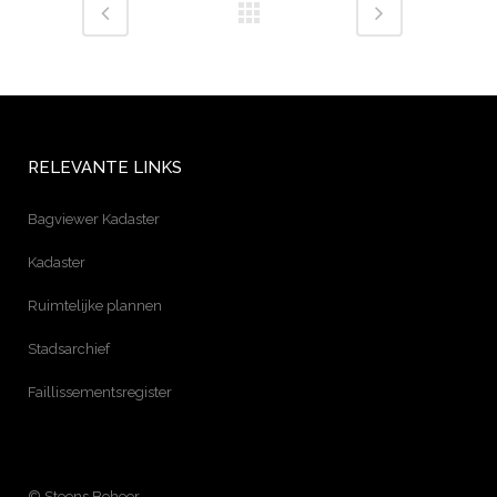
RELEVANTE LINKS
Bagviewer Kadaster
Kadaster
Ruimtelijke plannen
Stadsarchief
Faillissementsregister
© Steens Beheer