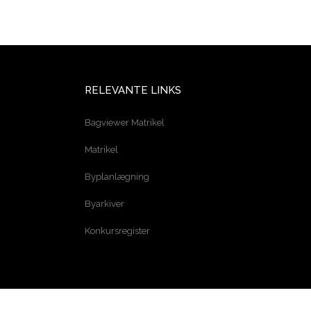
RELEVANTE LINKS
Bagviewer Matrikel
Matrikel
Byplanlægning
Byarkiver
Konkursregister